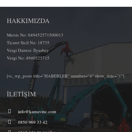
HAKKIMIZDA
Mersis No: 049452571500013
Ticaret Sicil No: 18735
Vergi Dairesi: İlyasbey
Vergi No: 4940525715
[vc_wp_posts title=”HABERLER” number=”4″ show_date=”1″]
İLETİŞİM
info@kamavinc.com
0850 969 33 42