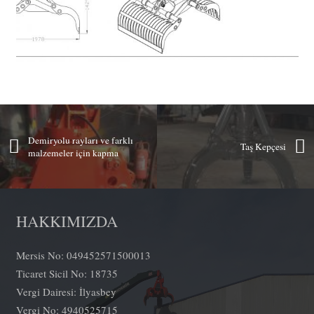
Demiryolu rayları ve farklı
Taş Kepçesi
malzemeler için kapma
HAKKIMIZDA
Mersis No: 049452571500013
Ticaret Sicil No: 18735
Vergi Dairesi: İlyasbey
Vergi No: 4940525715