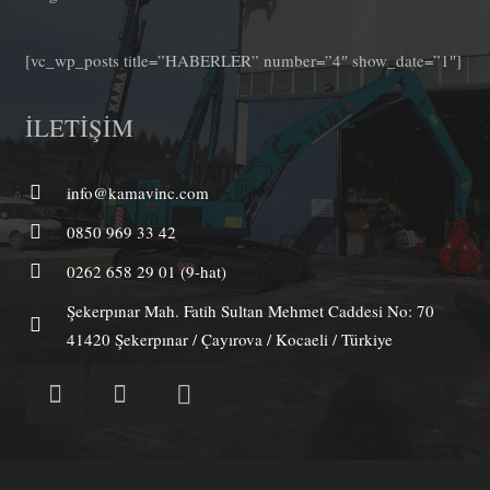
[vc_wp_posts title=”HABERLER” number=”4″ show_date=”1″]
İLETİŞİM
info@kamavinc.com
0850 969 33 42
0262 658 29 01 (9-hat)
Şekerpınar Mah. Fatih Sultan Mehmet Caddesi No: 70
41420 Şekerpınar / Çayırova / Kocaeli / Türkiye