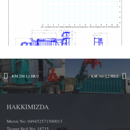
KM 200 L1 HU2
KM 360 L2 HU2
HAKKIMIZDA
Mersis No: 049452571500013
Ticaret Sicil No: 18735