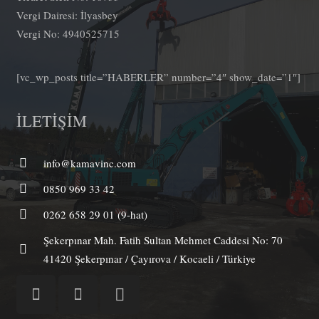
Vergi Dairesi: İlyasbey
Vergi No: 4940525715
[vc_wp_posts title=”HABERLER” number=”4″ show_date=”1″]
İLETİŞİM
info@kamavinc.com
0850 969 33 42
0262 658 29 01 (9-hat)
Şekerpınar Mah. Fatih Sultan Mehmet Caddesi No: 70
41420 Şekerpınar / Çayırova / Kocaeli / Türkiye